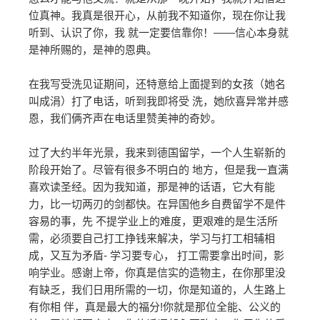
位真神。我真是很开心，从前我不知道你，现在你让我
听到、认识了你，我 就一定要信靠你！——信心本身就
是神所赐的，是神的恩典。
在我写受洗见证期间，还特意给上面提到的女孩（她名
叫成涓）打了电话，听到我即将受 洗，她欣喜异常并感
恩，我们俩齐声在电话里赞美神的奇妙。
过了大约半年光景，我来到德国留学，一个人生崭新的
阶段开始了。尽管有很多不明白的 地方，但是我一直满
喜欢读圣经。因为我知道，那是神的话语，它大有能
力，比一切两刃的剑都快。在异国他乡自费留学不是件
容易的事，先 不提学业上的难度，更艰难的是生活所
需，必须要自己打工挣钱来解决，学习与打工相辅相
成，又互为矛盾- 学习要专心， 打工需要拿出时间，影
响学业。感谢上帝，你真是信实的造物主，在你那里没
有缺乏，我们日用所需的一切，你是知道的，人生路上
有你相 伴，真是最大的福分!你就是那位全能、公义的