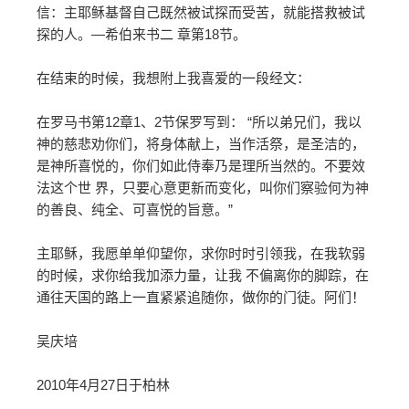
信：主耶稣基督自己既然被试探而受苦，就能搭救被试
探的人。—希伯来书二 章第18节。
在结束的时候，我想附上我喜爱的一段经文：
在罗马书第12章1、2节保罗写到： “所以弟兄们，我以
神的慈悲劝你们，将身体献上，当作活祭，是圣洁的，
是神所喜悦的，你们如此侍奉乃是理所当然的。不要效
法这个世 界，只要心意更新而变化，叫你们察验何为神
的善良、纯全、可喜悦的旨意。”
主耶稣，我愿单单仰望你，求你时时引领我，在我软弱
的时候，求你给我加添力量，让我 不偏离你的脚踪，在
通往天国的路上一直紧紧追随你，做你的门徒。阿们！
吴庆培
2010年4月27日于柏林