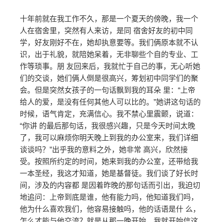
十年前就在我工作不久，那是一个夏天的傍晚，我一个
人在宿舍里，突然有人来访，是同 宿舍好友的初中同
学，好友刚好不在，她却执意要等。我们俩原本就不认
识，出于礼貌，就陪她呆着，无非聊些个自的专业、工
作等琐事。朋 友回来后，我就忙于自己的事，无心听她
们的交谈，她们俩人倒是很高兴，筹划初中同学们的聚
会。但是突然女孩子的一句话飘到我的耳朵 里：“上帝
给人的爱，是没有任何其他人可以比的。”她讲这句话的
时候，语气肯定，充满信心。我不禁心里震颤，说道：
“你讲 的最后那句话，我很感兴趣，只是今天时间太晚
了，我可以麻烦你明天晚上到我的办公室来，我们详细
谈谈吗？”出乎我的意料之外，她非常 高兴，欣然接
受。按照所约定的时间，她来到我的办公室，还带给我
一本圣经，我这才知道，她是基督徒。我们谈了好长时
间，涉及的内容都 是因着昨晚的那句话而引出，我迫切
地追问：上帝到底是谁，他有能力吗，他知道我们吗，
他为什么喜欢我们，他容易接触吗，他的话语是什 么，
怎么才能与他交流？就是从那一晚开始，我就开始信这