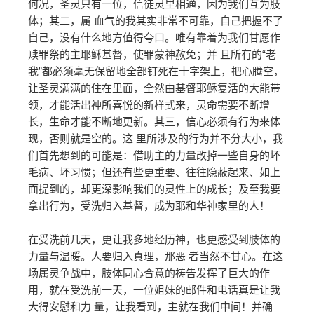
何况，圣灵只有一位，信徒灵里相通，因为我们互为肢
体；其二，属 血气的我其实非常不可靠，自己把握不了
自己，没有什么地方值得夸口。唯有靠着为我们甘愿作
赎罪祭的主耶稣基督，使罪蒙神赦免；并 且所有的“老
我”都必须毫无保留地全部钉死在十字架上，把心腾空，
让圣灵满满的住在里面，全然由基督耶稣复活的大能带
领，才能活出神所喜悦的新样式来，灵命需要不断增
长，生命才能不断地更新。其三，信心必须有行为来体
现，否则就是空的。这 里所涉及的行为并不分大小，我
们首先想到的可能是：借助主的力量改掉一些自身的坏
毛病、坏习惯；但还有些更重要、往往隐蔽起来、如上
面提到的，却更深影响我们的灵性上的成长；及至我要
拿出行为，受洗归入基督，成为耶和华神家里的人！
在受洗前几天，更让我多地经历神，也更感受到肢体的
力量与温暖。人要归入真理，那恶 者当然不甘心。在这
场属灵争战中，肢体同心合意的祷告发挥了巨大的作
用，就在受洗前一天，一位姐妹的邮件和电话真是让我
大得安慰和力 量，让我看到，主就在我们中间！并确