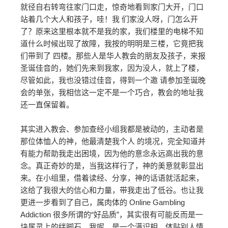
就径自右转弯往家门口走，惊奇地看到家门大开，门口
站着几个大人和孩子，哇！我 们家没人呀，门怎么开
了？原来这里根本就不是我的家，我们楼里的电梯不知
道什么时候出现了故障，我按的明明是三楼，它竟把我
们带到了 四楼。那些人是华人教会的朋友及孩子，来报
圣诞佳音的，她们先来到我家，因为没人，就上了楼，
尽管如此，我也没错过佳音，得到一个邀 请参加圣诞晚
会的单张，我相信这一定不是一个巧合，教会的地址我
还一直保留着。
其实进入教会、参加查经小组我都是被动的，主动者是
那位体恤人的神，他最清楚我个人 的境况，完全知道并
有能力帮助我走出困境，因为他的意念永远高出我的意
念。真正奇妙的是，当我这样行了，神的美意就彰显出
来。在小组里，借着读经、分享，神的话语就活起来，
这给了我很大的信心和力量，带我走出了低谷。也让我
更进一步看到了自己，属肉体的 Online Gambling
Addiction 很多所谓的“好品质”，其实很有可能反而是一
块属灵上的绊脚石。我呢，是一个满识相、体贴别人情