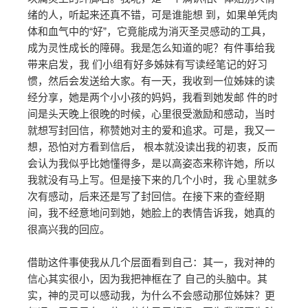
绪的人，听起来还真不错，可是谁能想 到，如果单凭肉
体和血气中的“好”，它竟能成为消灭圣灵感动的工具，
成为灵性成长的障碍。我是怎么知道的呢？有件事给我
带来启发，我 们小组有好多姊妹有写读经笔记的好习
惯，然后会发送给大家。有一天，我收到一位姊妹的读
经分享，她是两个小小孩的妈妈，我看到她发邮 件的时
间是头天晚上很晚的时候，心里很受激励和感动，当时
就想写封回信，称赞她对主的爱和追求。可是，我又一
想，恐怕对方看到信后， 根本就没读出我的初衷，反而
会认为我似乎比她懂得多，是以高姿态来称许她，所以
我就没有马上写。但是接下来的几个小时，我 心里就多
次有感动，后来还是写了封回信。在接下来的查经期
间，我不经意地问到她，她脸上的表情告诉我，她真的
很高兴我的回应。
借助这件事使我从几个层面看到自己：其一，我对神的
信心其实很小，因为我把神框在了 自己的头脑中。其
实，神的灵可以感动我，为什么不会感动那位姊妹？更