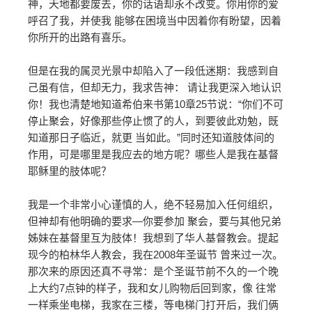
神，天地都要废去，你的话语却永不改变。你用你的爱
呼召了我，并使我 能够在困境当中因着你有盼望，因着
你所开的出路有喜乐。
但是在我的属灵光景中却陷入了一段低迷期：我感到自
己虽有信，但却无力，我求告神： 请让我更深入地认识
你！我也清楚地知道希伯来书第10章25节说：“你们不可
停止聚会，好像那些停止惯了的人，到要彼此劝勉，既
知道那日子临近，就更 当如此。”同时还知道肢体间的
作用，可是哪里是我应去的地方呢？哪些人是我在基督
耶稣里的肢体呢？
我是一个非常小心谨慎的人，绝不轻易加入任何组织，
但神却有他明确的要求—你要参加 聚会，要与其他兄弟
姊妹在基督里互为肢体！我想到了华人基督教会。提起
现今的柏林华人教会，我在2008年圣诞节 曾来过一次。
那次来的原因还真不寻常：是个圣诞节前不久的一个晚
上大约7点钟的样子，我和女儿购物后回到家，像 往常
一样乘坐电梯，我家在三楼，等电梯门打开后，我们俩