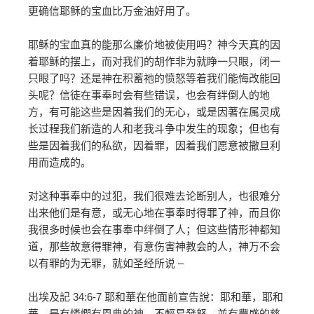
更确信耶稣的宝血比万金油好用了。
耶稣的宝血真的能那么廉价地被使用吗？神今天真的因
着耶稣的摆上，而对我们的胡作非为就睁一只眼，闭一
只眼了吗？还是神在积蓄祂的愤怒等着我们能悔改能回
头呢？信徒在事奉时会有些错误，也会有绊倒人的地
方，有可能这些是因着我们的无心，或是因著在属灵成
长过程我们新造的人和老我斗争中发生的现象；但也有
些是因着我们的私欲，因着罪，因着我们愿意被撒旦利
用而造成的。
对这种事奉中的过犯，我们很难去论断别人，也很难分
出来他们是有意，或无心地在事奉时得罪了神，而且你
我很多时候也会在事奉中绊倒了人；但这些情形神都知
道，那些故意得罪神，有意伤害神教会的人，神万不会
以有罪的为无罪，就如圣经所说 –
出埃及記 34:6-7 耶和華在他面前宣告說：耶和華，耶和
華，是有憐憫有恩典的神，不輕易發怒，並有豐盛的慈