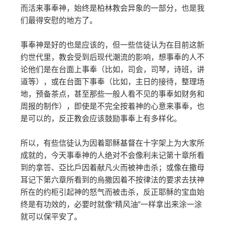
而活来事奉神，始终是柏林教会异象的一部分，也是我
们最得安慰的地方了。
事奉神是好的也是应该的，但一些信徒认为在目前这新
约世代里，教会受到后现代潮流的影响，想事奉的人不
论他们是在台面上事奉（比如，司会，司琴，诗班，讲
道等），或在台面下事奉（比如，主日的接待，整理场
地，预备茶点，甚至那些一般人看不见的事奉如财务和
周报的制作），即使是不完全按着神的心意来事奉，也
是可以的，反正教会应该鼓励事奉上有多样化。
所以，有些信徒认为因着耶稣基督在十字架上为大家所
成就的，今天事奉神的人绝对不会像利未记第十章所看
到的拿答、亞比戶因着献凡火而被神击杀；或像在撒母
耳记下第六章所看到的烏撒因着不按律法的要求去扶神
所在的约柜引起神的怒气而被击杀，反正耶稣的宝血始
终是有功效的，必要时就像“精风油”一样拿出来涂一涂
就可以保平安了。