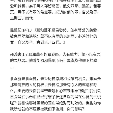
愛和誠實，為千萬人存留慈愛，赦免罪孽、過犯，和罪
惡，萬不以有罪的為無罪，必追討他的罪，自父及子，
直到三、四代。
民數記 14:18 『耶和華不輕易發怒，並有豐盛的慈愛，
赦免罪孽和過犯；萬不以有罪的為無罪，必追討他的
罪，自父及子，直到三、四代。』
那鴻書 1:3 耶和華不輕易發怒，大有能力，萬不以有罪
的為無罪。他乘旋風和暴風而來，雲彩為他腳下的塵
土。
事奉就是事奉神，是经历神恩典和荣耀的机会。事奉是
那些属神的人的特权，是神给那些有心人的邀请和呼
召，重要的是你我是带着哪种心态来事奉神呢？我们会
不会是在事奉中已经得罪了神还自以为是在讨神的喜悦
呢？我相信耶稣基督的宝血是绝对有功效的，但祂为你
我所成就的不应该被我们来滥用，你同意吗？