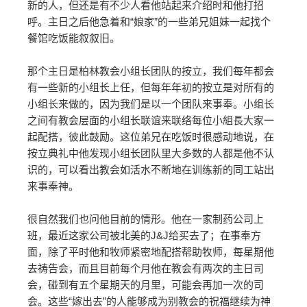
新的人，但还是有不少人看他站起来介绍时和他打招
呼。主日之后他急着和“娘家”的一些弟兄姐妹一起找个
餐馆吃饭能叙叙旧。
那个主日是柏林教会小组长团队的按立，我们每年都会
有一些新的小组长上任，但每年年初的按立是对所有的
小组长来做的，因为我们是以一个团队来事奉。小组长
之间有教会层面的小组长联谊来联络每位小組長大家一
起配搭，彼此鼓励。这位弟兄在吃饭时很感动地说，在
按立典礼中他发现小组长团队里大多数的人都是他不认
识的，可以看出教会如活水不断地在训练新的同工站出
来事奉神。
很自然我们也问他目前的情形。他在一家制药公司上
班，最近这家公司被北美的J&J给买去了；在事奉方
面，除了平时他和牧师紧密地配搭帮助牧师，每星期他
去祷告会，而且目前每个月他在教会有两次的主日司
会，碰到有五个星期天的月里，可能会再加一次的司
会。这些“嫁出去”的人能够成为别教会的祝福继续为神