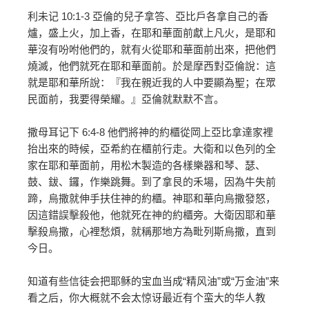
利未记 10:1-3 亞倫的兒子拿答、亞比戶各拿自己的香
爐，盛上火，加上香，在耶和華面前獻上凡火，是耶和
華沒有吩咐他們的，就有火從耶和華面前出來，把他們
燒滅，他們就死在耶和華面前。於是摩西對亞倫說：這
就是耶和華所說：『我在親近我的人中要顯為聖；在眾
民面前，我要得榮耀。』亞倫就默默不言。
撒母耳记下 6:4-8 他們將神的約櫃從岡上亞比拿達家裡
抬出來的時候，亞希約在櫃前行走。大衛和以色列的全
家在耶和華面前，用松木製造的各樣樂器和琴、瑟、
鼓、鈸、鑼，作樂跳舞。到了拿艮的禾場，因為牛失前
蹄，烏撒就伸手扶住神的約櫃。神耶和華向烏撒發怒，
因這錯誤擊殺他，他就死在神的約櫃旁。大衛因耶和華
擊殺烏撒，心裡愁煩，就稱那地方為毗列斯烏撒，直到
今日。
知道有些信徒会把耶稣的宝血当成“精风油”或“万金油”来
看之后，你大概就不会太惊讶最近有个蛮大的华人教