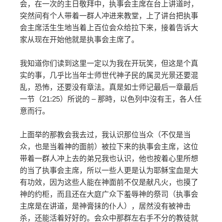
会，在一次的主日敬拜中，执事会主席在台上讲道时，
突然间有个人带着一群人冲进来教堂，上了讲台把执事
会主席活生生地当着上百位会众给拉下来，接着告诉大
家从现在开始他就是执事会主席了。
我知道你们读到这里一定以为我在开玩笑，但这是个真
实的事，几乎比当年士师世代神子民的属灵光景还要混
乱，恐怖，还要没有章法。真是如士师记最后一章最后
一节（21:25）所说的 – 那時，以色列中沒有王，各人任
意而行。
上面举的那教会我去过，我认识那位当众（不仅是当
众，也是当着神的面前）被拉下来的执事会主席，这位
带着一群人冲上去的弟兄我也认识，他也按着心里所想
的当了执事会主席，所以一些人更是认为耶稣宝血是大
有功效，因为这些人能在神面前不仅是献凡火，也摸了
神的约柜，而且还在大庭广众下羞辱神的祭司（执事会
主席是在讲道，是神膏抹的仆人），居然没有被神击
杀，还能活着好好的。会众中那群左右手不分的教徒就