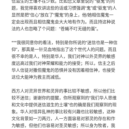
信滋生的土壤不在少数。比如您文章里说的 “驱鬼”的问
题，我觉得喜欢讲这些的话或习惯强调“鬼”或“驱鬼”的人
显然是把“信心”放在了“魔鬼”的身上，他/她相信魔鬼一
定会出现而且相信魔鬼会大大地有作为。而且持这种说
法的人也忽略了个问题：“苍蝇不叮无缝的蛋”。
***我很同意你的看法，特别是你所说的“迷信也是一种信
仰”，那真是一针见血地指出了这个世代人的问题。而且
很不幸的是人，特别是华人，我们对神以外灵界的敏感
度远高过我们对神荣耀和能力的接受；所以，信主之后
华人信徒对撒但魔鬼的恐惧并没有因着相信神，也接受
这位大能神为救主而减低。
西方人对灵异世界和灵异的事比较不敏感，所以他们比
较不迷信；谢谢你的提醒，你所观察到的“我们华人思维
和文化中提供迷信滋生的土壤”也的确是我们观察到的现
象。华人对怪异乱神的事比较有兴趣也比较敏感，这种
文化背景如一刀两刃，人一方面容易对邪灵的存在和作
为敏感，但他们也容易对圣灵敏感；所以身为牧者，我