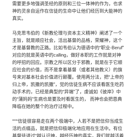
需要更多地强调圣经的原则和三位一体神的作为，也求
神的灵亲自运作在信徒的生命中让他们经历到大能神的
真实。
马克思韦伯的《新教伦理与资本主义精神》阐述了一个
主旨，就是顺应社会，活出基督的品格，荣耀神，这个
才是基督教的正路。比如韦伯认为德语中的“职业-Beruf”
对应的就是英语中的calling，做好本职的工作就是对神
的呼招的回应。宗教之所以区分于邪教，就是在于它顺
应社会的价值，而不是拿着基督（或者其他教义）的旗
号来对基本社会价值进行颠覆。使用两分法，把“上帝的
归上帝，凯撒的凯撒”，觉的信徒生病不应该看医生吃药
动手术的，已经是典型的“异端”了，虔诚如《彼岸》中
的“蒲妈妈”生病也是要及时看医生的， 而神也会把恩典
降临在她的整个的治疗过程中。
***信徒很容易走在两个极端中，人若不是把信仰当成生
活的点缀品，就是把信仰极端化地应用在生活中。有位
基督徒讲过“越认识神，越经历神的真实，我们就越活着