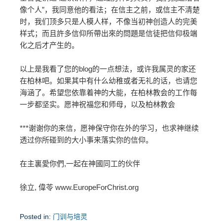
像个人”，我同意他的看法；在信主之前，或信主不清楚
时，我们顶多只是人模人样，不像当初神创造人的完美
样式；而且許多信仰所帶出來的問題是信徒把信仰极端
化之后才产生的。
以上是我看了您的blog的一点想法，或许我属灵的家还
在柏林吧。如果其中有什么幼稚或者无礼的话，也请您
海涵了。希望您依靠着神的大能，在柏林教会的工作每
一步都坚实。愿神祝福您和师母，以及柏林教会
***谢谢你的来信，愿神保守你在外的学习，也求神继续
透过你所碰到的大小事来落实你的信仰。
在主裏愛你們,一起在神國同工的伙伴
徐立, 偉苓 www.EuropeForChrist.org
Posted in:
门训与培灵