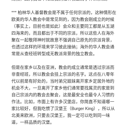
*** 柏林华人基督教会是不属于任何宗派的，这种情形在
欧美的华人教会中是常见到的，因为教会刚成立的时候
（事实上，目前也是如此）会众和主要同工都是从五湖
四海来的，而且都出于不同的宗派，所以这些人在海外
聚在一起敬拜神时就故意不强调自己原先的宗派背景，
也透过这样的环境来学习彼此接纳；海外的华人教会通
常是从查经班转型成无教派背景的独立教会。
但是在家乡以及在亚洲，教会的成立通常是透过宗派而
非查经班，所以教会会挂上宗派的名字。这点在八零年
代以前是有好处的，当时弟兄姐妹离开家乡定居外地的
机会不大，一旦离开了家乡他们通常要找属灵的家是到
自己宗派内的教会去聚会，这是最安全也最令人习惯的
作法。比如，市面上有许多汉堡店，你简直不知道哪一
家比较好，但我吃惯了汉堡王（Burger King），所以从
北美来欧洲，只要去汉堡王，我一定可以吃到同一味
道，一样品质的汉堡。