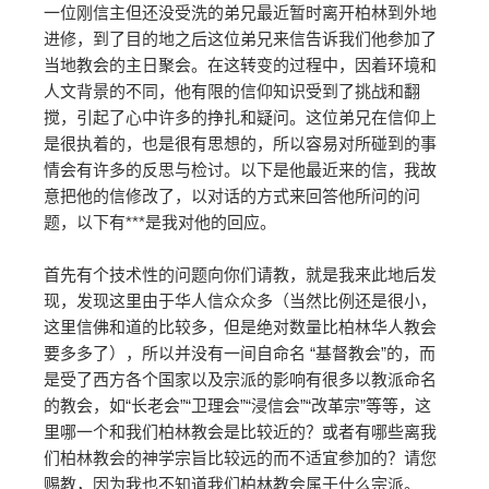
一位刚信主但还没受洗的弟兄最近暂时离开柏林到外地
进修，到了目的地之后这位弟兄来信告诉我们他参加了
当地教会的主日聚会。在这转变的过程中，因着环境和
人文背景的不同，他有限的信仰知识受到了挑战和翻
搅，引起了心中许多的挣扎和疑问。这位弟兄在信仰上
是很执着的，也是很有思想的，所以容易对所碰到的事
情会有许多的反思与检讨。以下是他最近来的信，我故
意把他的信修改了，以对话的方式来回答他所问的问
题，以下有***是我对他的回应。
首先有个技术性的问题向你们请教，就是我来此地后发
现，发现这里由于华人信众众多（当然比例还是很小，
这里信佛和道的比较多，但是绝对数量比柏林华人教会
要多多了），所以并没有一间自命名 “基督教会”的，而
是受了西方各个国家以及宗派的影响有很多以教派命名
的教会，如“长老会”“卫理会”“浸信会”“改革宗”等等，这
里哪一个和我们柏林教会是比较近的？或者有哪些离我
们柏林教会的神学宗旨比较远的而不适宜参加的？请您
赐教，因为我也不知道我们柏林教会属于什么宗派。