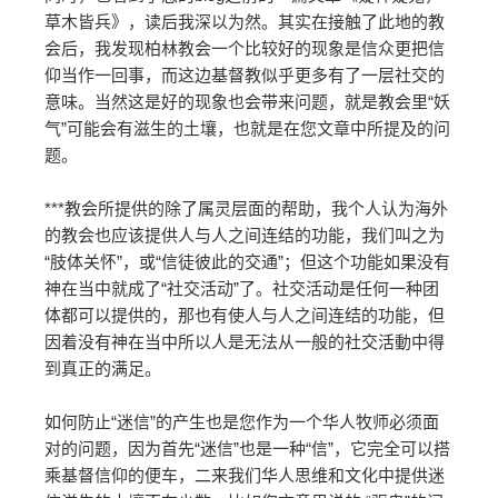
草木皆兵》，读后我深以为然。其实在接触了此地的教
会后，我发现柏林教会一个比较好的现象是信众更把信
仰当作一回事，而这边基督教似乎更多有了一层社交的
意味。当然这是好的现象也会带来问题，就是教会里“妖
气”可能会有滋生的土壤，也就是在您文章中所提及的问
题。
***教会所提供的除了属灵层面的帮助，我个人认为海外
的教会也应该提供人与人之间连结的功能，我们叫之为
“肢体关怀”，或“信徒彼此的交通”；但这个功能如果没有
神在当中就成了“社交活动”了。社交活动是任何一种团
体都可以提供的，那也有使人与人之间连结的功能，但
因着没有神在当中所以人是无法从一般的社交活動中得
到真正的满足。
如何防止“迷信”的产生也是您作为一个华人牧师必须面
对的问题，因为首先“迷信”也是一种“信”，它完全可以搭
乘基督信仰的便车，二来我们华人思维和文化中提供迷