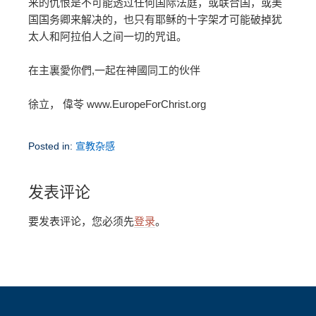
来的仇恨是不可能透过任何国际法庭，或联合国，或美
国国务卿来解决的，也只有耶稣的十字架才可能破掉犹
太人和阿拉伯人之间一切的咒诅。
在主裏愛你們,一起在神國同工的伙伴
徐立， 偉苓 www.EuropeForChrist.org
Posted in:
宣教杂感
发表评论
要发表评论，您必须先
登录
。