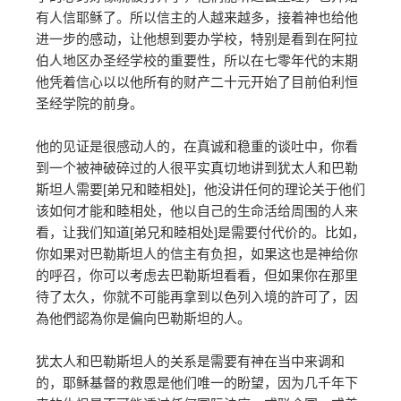
有人信耶稣了。所以信主的人越来越多，接着神也给他
进一步的感动，让他想到要办学校，特别是看到在阿拉
伯人地区办圣经学校的重要性，所以在七零年代的末期
他凭着信心以以他所有的财产二十元开始了目前伯利恒
圣经学院的前身。
他的见证是很感动人的，在真诚和稳重的谈吐中，你看
到一个被神破碎过的人很平实真切地讲到犹太人和巴勒
斯坦人需要[弟兄和睦相处]，他没讲任何的理论关于他们
该如何才能和睦相处，他以自己的生命活给周围的人来
看，让我们知道[弟兄和睦相处]是需要付代价的。比如，
你如果对巴勒斯坦人的信主有负担，如果这也是神给你
的呼召，你可以考虑去巴勒斯坦看看，但如果你在那里
待了太久，你就不可能再拿到以色列入境的許可了，因
為他們認為你是偏向巴勒斯坦的人。
犹太人和巴勒斯坦人的关系是需要有神在当中来调和
的，耶稣基督的救恩是他们唯一的盼望，因为几千年下