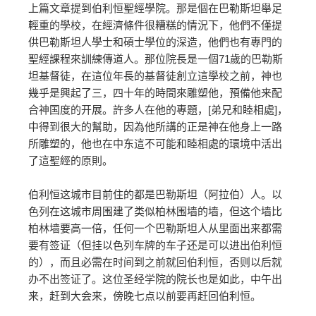
上篇文章提到伯利恒聖經學院。那是個在巴勒斯坦舉足
輕重的學校，在經濟條件很糟糕的情況下，他們不僅提
供巴勒斯坦人學士和碩士學位的深造，他們也有專門的
聖經課程來訓練傳道人。那位院長是一個71歲的巴勒斯
坦基督徒，在這位年長的基督徒創立這學校之前，神也
幾乎是興起了三，四十年的時間來雕塑他，預備他来配
合神国度的开展。許多人在他的專題，[弟兄和睦相處]，
中得到很大的幫助，因為他所講的正是神在他身上一路
所雕塑的，他也在中东這不可能和睦相處的環境中活出
了這聖經的原則。
伯利恒这城市目前住的都是巴勒斯坦（阿拉伯）人。以
色列在这城市周围建了类似柏林围墙的墙，但这个墙比
柏林墙要高一倍，任何一个巴勒斯坦人从里面出来都需
要有签证（但挂以色列车牌的车子还是可以进出伯利恒
的），而且必需在时间到之前就回伯利恒，否则以后就
办不出签证了。这位圣经学院的院长也是如此，中午出
来，赶到大会来，傍晚七点以前要再赶回伯利恒。