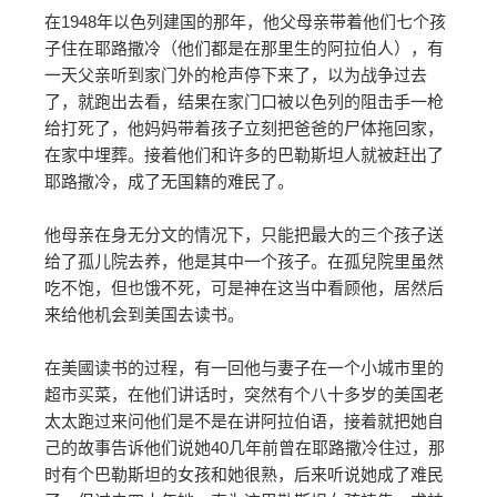
在1948年以色列建国的那年，他父母亲带着他们七个孩
子住在耶路撒冷（他们都是在那里生的阿拉伯人），有
一天父亲听到家门外的枪声停下来了，以为战争过去
了，就跑出去看，结果在家门口被以色列的阻击手一枪
给打死了，他妈妈带着孩子立刻把爸爸的尸体拖回家，
在家中埋葬。接着他们和许多的巴勒斯坦人就被赶出了
耶路撒冷，成了无国籍的难民了。
他母亲在身无分文的情况下，只能把最大的三个孩子送
给了孤儿院去养，他是其中一个孩子。在孤兒院里虽然
吃不饱，但也饿不死，可是神在这当中看顾他，居然后
来给他机会到美国去读书。
在美國读书的过程，有一回他与妻子在一个小城市里的
超市买菜，在他们讲话时，突然有个八十多岁的美国老
太太跑过来问他们是不是在讲阿拉伯语，接着就把她自
己的故事告诉他们说她40几年前曾在耶路撒冷住过，那
时有个巴勒斯坦的女孩和她很熟，后来听说她成了难民