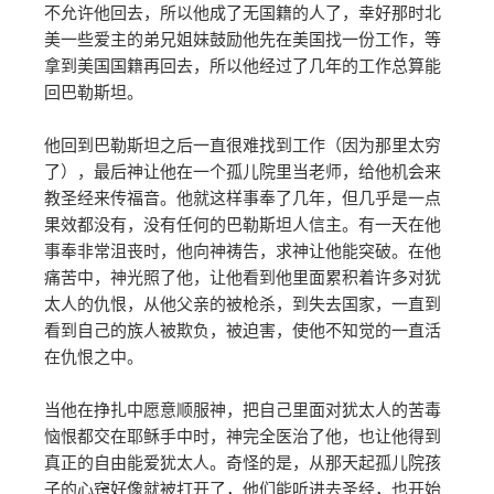
不允许他回去，所以他成了无国籍的人了，幸好那时北
美一些爱主的弟兄姐妹鼓励他先在美国找一份工作，等
拿到美国国籍再回去，所以他经过了几年的工作总算能
回巴勒斯坦。
他回到巴勒斯坦之后一直很难找到工作（因为那里太穷
了），最后神让他在一个孤儿院里当老师，给他机会来
教圣经来传福音。他就这样事奉了几年，但几乎是一点
果效都没有，没有任何的巴勒斯坦人信主。有一天在他
事奉非常沮丧时，他向神祷告，求神让他能突破。在他
痛苦中，神光照了他，让他看到他里面累积着许多对犹
太人的仇恨，从他父亲的被枪杀，到失去国家，一直到
看到自己的族人被欺负，被迫害，使他不知觉的一直活
在仇恨之中。
当他在挣扎中愿意顺服神，把自己里面对犹太人的苦毒
恼恨都交在耶稣手中时，神完全医治了他，也让他得到
真正的自由能爱犹太人。奇怪的是，从那天起孤儿院孩
子的心窍好像就被打开了，他们能听进去圣经，也开始