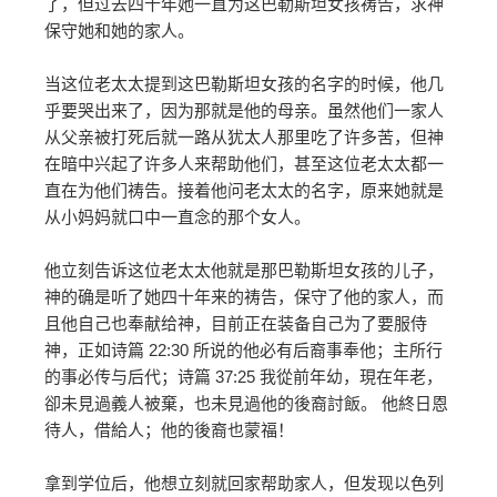
了，但过去四十年她一直为这巴勒斯坦女孩祷告，求神
保守她和她的家人。
当这位老太太提到这巴勒斯坦女孩的名字的时候，他几
乎要哭出来了，因为那就是他的母亲。虽然他们一家人
从父亲被打死后就一路从犹太人那里吃了许多苦，但神
在暗中兴起了许多人来帮助他们，甚至这位老太太都一
直在为他们祷告。接着他问老太太的名字，原来她就是
从小妈妈就口中一直念的那个女人。
他立刻告诉这位老太太他就是那巴勒斯坦女孩的儿子，
神的确是听了她四十年来的祷告，保守了他的家人，而
且他自己也奉献给神，目前正在装备自己为了要服侍
神，正如诗篇 22:30 所说的他必有后裔事奉他；主所行
的事必传与后代；诗篇 37:25 我從前年幼，現在年老，
卻未見過義人被棄，也未見過他的後裔討飯。 他終日恩
待人，借給人；他的後裔也蒙福！
拿到学位后，他想立刻就回家帮助家人，但发现以色列