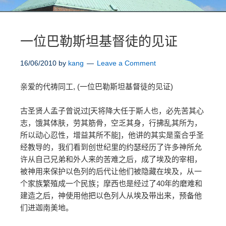
一位巴勒斯坦基督徒的见证
16/06/2010
by
kang
Leave a Comment
亲爱的代祷同工, (一位巴勒斯坦基督徒的见证)
古圣贤人孟子曾说过[天将降大任于斯人也，必先苦其心
志，饿其体肤，劳其筋骨，空乏其身，行拂乱其所为，
所以动心忍性，增益其所不能]，他讲的其实是蛮合乎圣
经教导的，我们看到创世纪里的约瑟经历了许多神所允
许从自己兄弟和外人来的苦难之后，成了埃及的宰相，
被神用来保护以色列的后代让他们被隐藏在埃及，从一
个家族繁殖成一个民族；摩西也是经过了40年的磨难和
建造之后，神使用他把以色列人从埃及带出来，预备他
们进迦南美地。