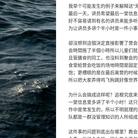
我举个可能发生的例子来解释这“
最后一天，讲员希望最后一堂信息
好不容易请到有名的讲员来能多听
为让讲员多讲个半小时是一件小事
卻沒想到這個決定直接影響了营会
会時間拖了半個小時所以儿童们就
且管膳食的同工，也沒料到聚会的
食堂給营会吃饭的场地時間是固定
饱；更槽糕的是在最后离营的时候
所以把大家弄得鸡飞狗跳好像世界
为什么会搞成这样呢？追根究底来
一堂信息里多讲了半个小时！这只
作中是常发生的，所以不明就理的
队都是一群没管理知识的人所组成
这件事的问题到底出在哪里？教会