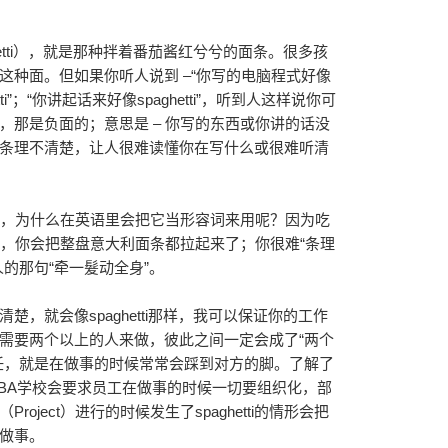
etti），就是那种拌着番茄酱红兮兮的面条。很多孩
这种面。但如果你听人说到 –“你写的电脑程式好像
hetti”；“你讲起话来好像spaghetti”，听到人这样说你可
，那是负面的；意思是 – 你写的东西或你讲的话没
条理不清楚，让人很难读懂你在写什么或很难听清
种面条，为什么在英语里会把它当形容词来用呢？因为吃
根面条，你会把整盘意大利面条都拉起来了；你很难“条理
的那句“牵一髮动全身”。
，就会像spaghetti那样，我可以保证你的工作
需要两个以上的人来做，彼此之间一定会成了“两个
任，就是在做事的时候常常会踩到对方的脚。了解了
BA学校会要求员工在做事的时候一切要组织化，部
oject）进行的时候发生了spaghetti的情形会把
做事。