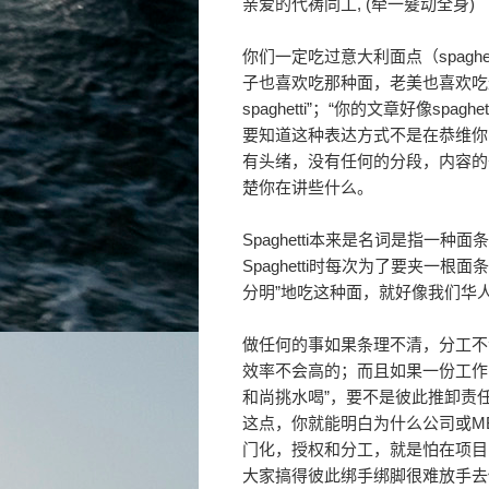
亲爱的代祷同工, (牵一髮动全身)
你们一定吃过意大利面点（spagh
子也喜欢吃那种面，老美也喜欢吃
spaghetti”；“你的文章好像spag
要知道这种表达方式不是在恭维你
有头绪，没有任何的分段，内容的
楚你在讲些什么。
Spaghetti本来是名词是指一
Spaghetti时每次为了要夹一
分明”地吃这种面，就好像我们华人
做任何的事如果条理不清，分工不清楚
效率不会高的；而且如果一份工作
和尚挑水喝”，要不是彼此推卸责
这点，你就能明白为什么公司或M
门化，授权和分工，就是怕在项目（Pr
大家搞得彼此绑手绑脚很难放手去