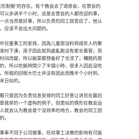
无形制衡”的存在。有个教会去了退修会，在营会的
可以多讲半个小时，这是去营会的人都欢迎的事，
一点当然是好事，所以负责的同工就答应了，他认
，应该不会出大问题的。
中兒童事工的安排，因為儿童部沒料到成年人的聚
准时下课，孩子因此就到處亂跑没有家长看管；而
时间改變，所以飯菜都预备好了也涼了；糟糕的是
的，所以吃飯時間少了半個小時，很多人因此没吃
，所租的回程大巴士并没有因此而晚半个小时到，
末日似的。
看只是因为负责信息安排的同工好意让讲员在最后
是我举的一个虚构的例子，但类似的情形在教会运
人就会认为教会是个没效率的地方，教会的同工团
的。
事奉不同于公司做事，任何事工决策的影响有可能