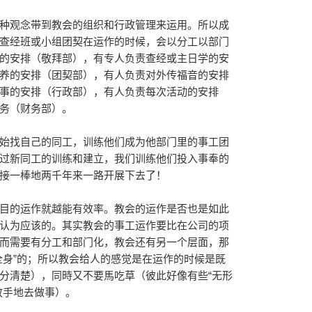
种观念带到教会的组织和行政管理来运用。所以成
查经班或小组团契在运作的时候，会以分工以部门
的安排（敬拜部），有专人负责查经或主日学的安
养的安排（团契部），有人负责对外传福音的安排
事的安排（行政部），有人负责每次活动的安排
务（财务部）。
始找自己的同工，训练他们成为他部门里的事工团
过新同工的训练和建立，我们训练他们投入事奉的
接一棒地两千年来一路开展下去了！
目的运作就越能有效率。教会的运作是否也是如此
认为应该的。其实教会的事工运作要比在公司的项
而需要有分工和部门化，教会还有另一个层面，那
全身”的；所以教会给人的感觉是在运作的时候是既
分清楚），同時又不要馬吃草（彼此好像有些“无形
放手地去做事）。