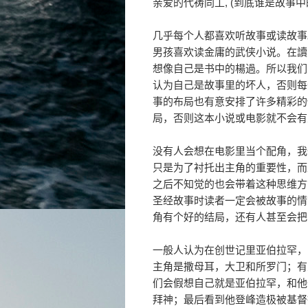
亲爱的代祷同工, (到底谁是故事中
几乎每个人都喜欢听故事或读故事
男孩喜欢读金庸的武侠小说。在讀
想像自己是书中的楊過。所以我们
认为自己是故事里的坏人，否则每
事的布局也有意安排了许多精彩的
局，否则这本小说或电影就不会有
没有人会想在电影里当个配角，我
只是为了衬托出主角的重要性，而
之后不知觉的也会带着这种思维方
圣经故事时读者一定会被故事的情
角有个好的结局，还有人甚至会把
一般人认为在创世记里亚伯拉罕，
主角是撒母耳，大卫和所罗门；有
们会假想自己就是亚伯拉罕，和他
拜神；最后看到他登峰造极被基督