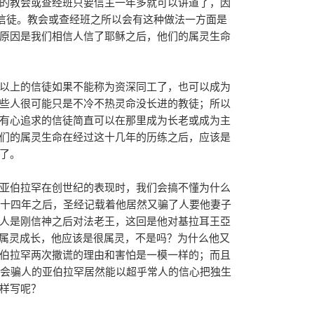
的教会或查经班只要信主一年多就可以讲道了，因
”信徒。教会或查经班之所以会有这种做法一方面是
原因是我们相信人信了耶稣之后，他们的属灵生命
以上的信徒如果不能称为资深同工了，也可以成为
些人很可能只是不冷不热灵命没长进的教徒；所以
有心追求的信徒简直可以在那里成为长老或成为主
们的属灵生命在经过这十几年的历练之后，应该是
了。
亚伯拉罕在创世纪的表现时，我们会搞不懂为什么
二十四年之后，圣经记载着他居然又骗了人要他妻子
人是刚信神之后对法老王，这回是他对基拉耳王亞
年的属灵成长，他应该是很属灵，不是吗？为什么他又
伯拉罕两次撒谎的理由和害怕是一模一样的；而且
位会骗人的亚伯拉罕居然能以超乎常人的信心把独生
样写呢？