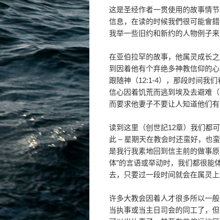
这是圣经作者一贯使用的故事情节
信息，在读的时候我們很可能會錯
我举一些旧约和新约的人物例子来
在亚伯拉罕的故事，他属灵成长之
到因着他有个弃绝多神教信仰的心
跟随神（12:1-4），那段时间
信心因着饥荒而逃到埃及去避难（1
而要求他妻子不要让人知道他们有夫妻
读到这里（创世記12章）我们都
此 – 星期天在教会时还蛮好，
是我行我素地回到信主前的做事原
体”的言语或举动时，我们都很能
去，只要过一段时间就会在属灵上
许多大教会因着人才很多所以一般
当执事或当主日司会的同工了，但