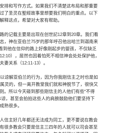
安排和写作方式。如果我们不清楚这布局和那重要
过了圣灵在聖經故事里想要我们明白的重点。以下
解释这点，希望对大家有帮助。
路的记载主要是出现在创世記12章到20章。我们看
志，神在亚伯兰75岁的那年呼召他出哈兰到迦南来
我们看到他在信仰的路上好像刚起步的婴孩，不仅缺乏
2:10），居然也因着怕死不相信神会处处保护他，
关系（12:11-13）。
可以谅解亚伯兰的行为，因为你我刚信主之时也是如
也蛮属灵的，但一离开教堂我们就和神脱节了，很快又
则。所以今天碰到那些刚信主的人他们有些“不得
体谅，甚至会拍拍这些人的肩膀鼓励他们要坚持下
成熟很多。
人信主好几年都还无法成为同工，更不要说在教会
有很多教会只要是信主三四年的人就可以司会甚至