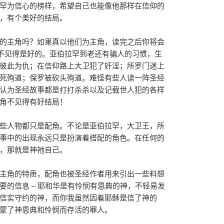
罕为信心的榜样，希望自己也能像他那样在信仰的
，有个美好的结局。
的主角吗？如果真以他们为主角，读完之后你将会
局不见得是好的。亚伯拉罕到老还有骗人的习惯，生
彼此为仇；在信仰路上大卫犯了奸淫；所罗门迷上
死殉道；保罗被砍头殉道。难怪有些人读一阵圣经
认为圣经故事都是打打杀杀以及记载世人犯的各样
角不见得有好结局！
些人物都只是配角。不论是亚伯拉罕，大卫王，所
事中的出现永远只是扮演着搭配的角色。在任何的
，那就是神祂自己。
主角的特质，配角也被圣经作者用来引出一些料想
要的信息 – 耶和华是有怜悯有恩典的神，不轻易发
信实守约的神，而你我虽然因着耶稣是信了神的
蒙了神恩典和怜悯而存活的罪人。