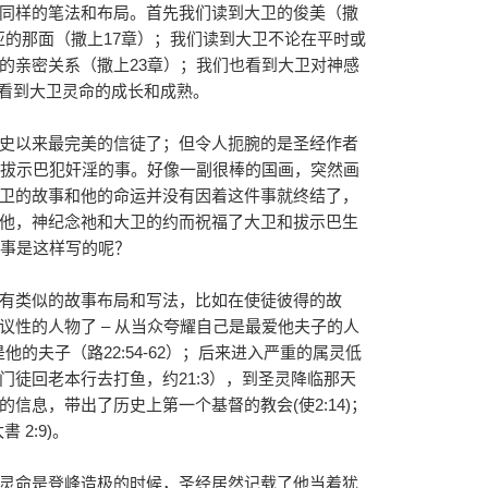
同样的笔法和布局。首先我们读到大卫的俊美（撒
利亚的那面（撒上17章）；我们读到大卫不论在平时或
的亲密关系（撒上23章）；我们也看到大卫对神感
们看到大卫灵命的成长和成熟。
史以来最完美的信徒了；但令人扼腕的是圣经作者
和拔示巴犯奸淫的事。好像一副很棒的国画，突然画
卫的故事和他的命运并没有因着这件事就终结了，
他，神纪念祂和大卫的约而祝福了大卫和拔示巴生
故事是这样写的呢？
有类似的故事布局和写法，比如在使徒彼得的故
议性的人物了 – 从当众夸耀自己是最爱他夫子的人
是他的夫子（路22:54-62）；后来进入严重的属灵低
门徒回老本行去打鱼，约21:3），到圣灵降临那天
信息，带出了历史上第一个基督的教会(使2:14)；
 2:9)。
灵命是登峰造极的时候，圣经居然记载了他当着犹