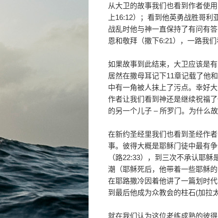
从大卫的故事我们也看到作者使用
上16:12）；看到他英勇战胜哥
战乱时他与神一直保持了有问有答
恩和敬拜（撒下6:21），一路我
如果故事到此结束，大卫应该是有
居然在撒母耳记下11章记载了他
中有一角被人抹上了污点。幸好大
作者让我们看到神还是继续祝福了
的另一个儿子 – 所罗门。为什么
在新约圣经里我们也看到圣经作者
事。彼得大概是耶稣门徒中最有争
（路22:33），到三次不承认耶稣
潮（耶稣死后，他带着一些耶稣的
在耶路撒冷因着他讲了一篇划时代的
到最后他成为众教会的柱石(加拉太書
就在我们认为这位老练成熟的彼得