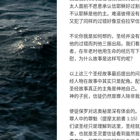
太人面前不愿意承认信耶稣好过割礼
不认耶稣是他的主。难道彼得没有
又犯了同样的过错好像亚伯拉罕信
不论你我是如何想的，圣经并没有
他的过错而判他三振出局。我们看
者，在年老时他用生命的经历写下
慰，为什么故事是这样写的呢？
以上这三个圣经故事最后提出的问
经人物在故事中其实只是配角。配
圣经故事真正的主角是神祂自己。
神的子民，信徒仍然是罪人除非我
使徒保罗对这奥秘是深有体会的。
罪人中的罪魁（提摩太前書 1:1
们读圣经只是理解到这里，圣经就
者，也就是圣灵要信徒看到虽然我