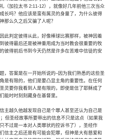
（加拉太书 2:11-12），就像好几年前他三次当众
成长吗？他应该是蛮有属灵的身量了，为什么彼得
神那么久之后又骗了人呢？
因此判定彼得从此，好像棒球比赛那样，被神因着
到彼得最后还是被神重用成为当时教会很重要的牧
的彼得前后书到今天仍然是许多在苦难中信徒的安
题，答案是在一开始所说的–因为我们熟悉的这些圣
角是有限的，他们是要凸显主角的重要性。在任何
圣灵要你我看到人是有限的，即使是信了耶稣成了
们能时时刻刻藏身在基督里。
信主越久他越发现自己是个罪人甚至还认为自己是
5）；但圣经故事所要带出的信息不只是这点（如果我
只不过是一本对人类罪状的控诉书了），圣经作
们信主之后还是有可能会犯罪，但神是大有慈爱和