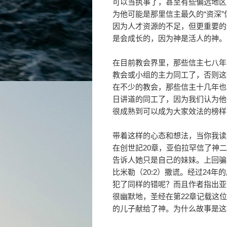
可以当执事了，甚至有些偏远地区
为他可能是那里信主最久的“资深
因为人才资源的不足，但更重要的
是会成长的，因为神是活人的神。
在目前教会界里，那些信主七八年
教会或小组的主力同工了，否则这
在不少的教会，那些信主十几年也
日讲道的同工了，因为我们认为他
很成熟到可以成为大家效法的榜样
带着这样的心态和想法，当你我读
在创世記20章，亚伯拉罕信了神
告诉人她只是自己的妹妹。上回骗
比米勒（20:2）撒谎。经过24
犯了同样的错呢？而且作者指出亚
很幽默地，圣经在第22章记载这
的儿子献给了神。为什么故事是这