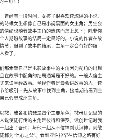
的主角？)
。曾经有一段时间，女孩子很喜欢读琼瑶的小说，
的時候女生想像自己是小說裏面的女主角；男生会
的情绪也随着故事主角的遭遇而忽上忽下；除非你
个人期盼故事的结局一定是好的。小说的作者在故
情节，但到了故事的结尾，主角一定会有好的结
人看了。
们都希望自己是电影故事中的主角因为配角的出现
且在故事中配角的结局通常是不好的。一般人信主
式来读圣经故事。圣经作者是最会讲故事的人，读
节给吸引 – 先从故事中找到主角，接着期待看到主
自己假想成那主角。
以撒，雅各和约瑟是四个主要角色；撒母耳记里的
人说使徒行传的主角是彼得和保罗。读创世记时我
一起出了吾珥；与他一起从不信神到认识神，到敬
徒称为“信心之父”。看到亚伯拉罕在信仰之路有好