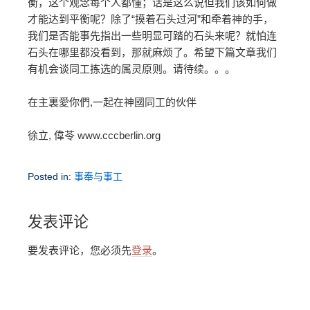
衡，这个观念每个人都懂；话是这么说但我们该如何做
才能达到平衡呢？除了“摸着石头过河”和牵着神的手，
我们是否能事先指出一些明显可踏的石头来呢？就怕连
石头在哪里都没看到，那就麻烦了。希望下篇文章我们
有机会谈同工拣选的属灵原则。请待续。。。
在主裏愛你們,一起在神國同工的伙伴
徐立, 偉苓 www.cccberlin.org
Posted in:
事奉与事工
发表评论
要发表评论，您必须先
登录
。