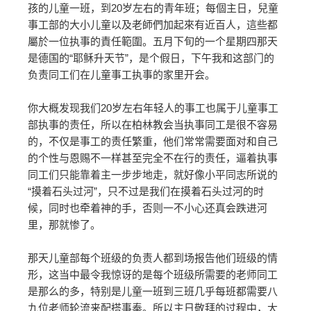
孩的儿童一班，到20岁左右的青年班；每個主日，兒童
事工部的大小儿童以及老師們加起來有近百人，這些都
屬於一位执事的責任範圍。五月下旬的一个星期四那天
是德国的“耶稣升天节”，是个假日，下午我和这部门的
负责同工们在儿童事工执事的家里开会。
你大概发现我们20岁左右年轻人的事工也属于儿童事工
部执事的责任，所以在柏林教会当执事同工是很不容易
的，不仅是事工的责任繁重，他们常常需要面对和自己
的个性与恩赐不一样甚至完全不在行的责任，逼着执事
同工们只能靠着主一步步地走，就好像小平同志所说的
“摸着石头过河”，只不过是我们在摸着石头过河的时
候，同时也牵着神的手，否则一不小心还真会跌进河
里，那就惨了。
那天儿童部每个班级的负责人都到场报告他们班级的情
形，这当中最令我惊讶的是每个班级所需要的老师同工
是那么的多，特别是儿童一班到三班几乎每班都需要八
九位老师轮流来配搭事奉。所以主日敬拜的过程中，大