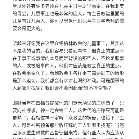
堂以外还有许多老师在儿童主日学班里事奉。在我北美
的母会，儿童事工也是非常的庞大，每主日教堂里面的
儿童有好几百人，你可以想象他们兒童主日学老师的需
要会是更大的。
听起来好像我在这里介绍柏林教会的儿童事工，其实这
不是我的目的。我们容易只看到事情，但真正的重点不
在于事工或事情的本身而是背後的那些人，不论是服事
的人，或被服事的人，他们才应该是教会真正的重点。
在教会事奉久了，看到教会里各样事工需要同工的情形
是那么迫切，我们都会有求才若渴的冲动。可是服事的
人到哪里找呢？我们会不会因此而“饥不择食”呢？
耶稣当年在四福音提醒他的门徒禾场里的庄稼熟了，只
要向神呼求，神一定会给工人。这世代的庄稼只可能是
更熟了，我相信神一定听了众教会的祷告，也给下了工
人，可是神所预备那些收庄稼的工人到哪里找呢？当然
应该从重生得救的基督徒里来找，但有些人认为应该从