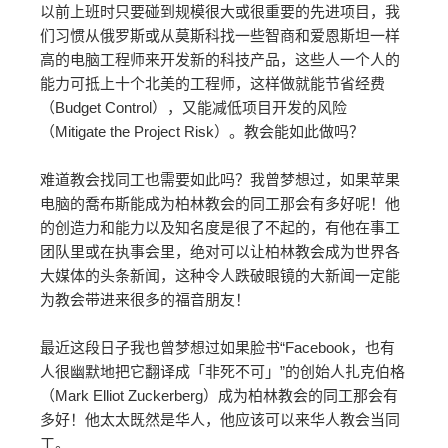
以前上班时只要碰到规模很大或很重要的先进项目，我
们习惯从俄罗斯或从莫斯科找一些智商和爱恩斯坦一样
高的电脑工程师来开发新的科技产品，这些人一个人的
能力可抵上十个北美的工程师，这样做就能节省经费
（Budget Control），又能减低项目开发的风险
（Mitigate the Project Risk）。教会能如此做吗？
难道教会找同工也需要如此吗？我曾梦想过，如果苹果
电脑的喬布斯能成为柏林教会的同工那会有多好呢！他
的创造力和能力以及知名度是很了不起的，有他在事工
团队里或在执事会里，绝对可以让柏林教会成为世界各
大媒体的头条新闻，这种令人跌破眼镜的大新闻一定能
为教会带进来很多的福音朋友！
最近这段日子我也曾梦想过如果脸书“Facebook，也有
人很幽默地把它翻译成「非死不可」”的创始人扎克伯格
（Mark Elliot Zuckerberg）成为柏林教会的同工那会有
多好！他太太既然是华人，他应该可以来华人教会当同
工。