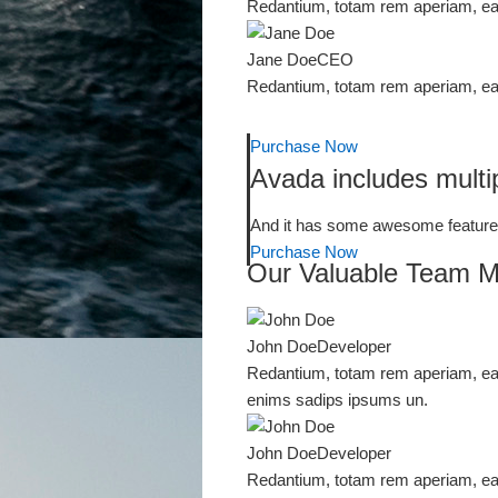
Redantium, totam rem aperiam, eaqu
Jane Doe
CEO
Redantium, totam rem aperiam, eaqu
Purchase Now
Avada includes multip
And it has some awesome features
Purchase Now
Our Valuable Team 
John Doe
Developer
Redantium, totam rem aperiam, eaqu
enims sadips ipsums un.
John Doe
Developer
Redantium, totam rem aperiam, eaqu